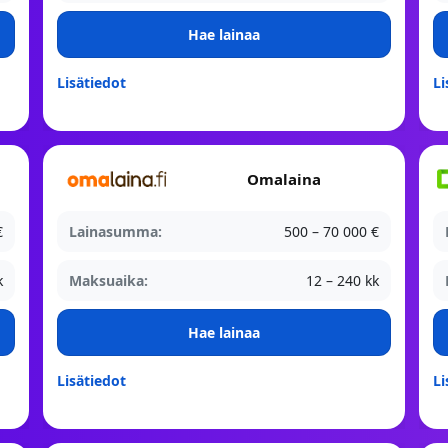
Hae lainaa
Lisätiedot
Li
Omalaina
€
Lainasumma:
500 – 70 000 €
k
Maksuaika:
12 – 240 kk
Hae lainaa
Lisätiedot
Li