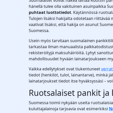
Suomalaiset voivat hakea lainaa Ruotsin pank
hänellä tulee olla vakituinen asuinpaikka S
puhtaat luottotiedot
. Käytännössä ruotsal
Tulojen lisäksi hakijalta odotetaan riittävää 
vaativat lisäksi, että hakija on asunut Suo
Suomessa.
Usein myös tarvitaan suomalainen pankkitili 
tarkastaa ilman manuaalista palkkatodistust
rekisteröityjä maksuhäiriöitä. Lyhyt sanottun
mahdollisuudet hyvään lainatarjoukseen my
Vaikka edellytykset ovat tiukentuneet
verrat
tiedot (henkilöt, tulot, lainantarve), minkä j
lainatarjoukset tiedot itse hyväksyssäsi – voi
Ruotsalaiset pankit j
Suomessa toimii nykyään useita ruotsalaisia 
kuluttajalainoja tarjoavia ovat esimerkiksi
N