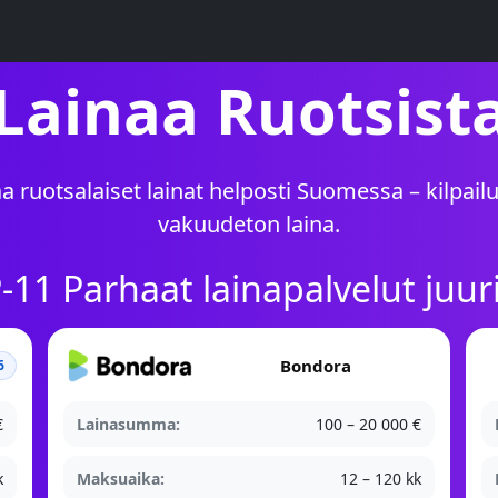
Lainaa Ruotsist
 ruotsalaiset lainat helposti Suomessa – kilpailu
vakuudeton laina.
11 Parhaat lainapalvelut juur
Bondora
6
€
Lainasumma:
100 – 20 000 €
k
Maksuaika:
12 – 120 kk