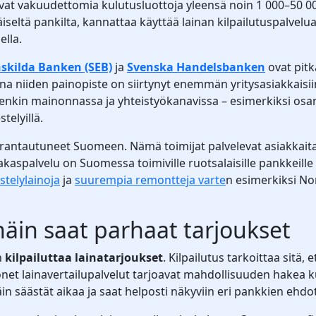
avat vakuudettomia kulutusluottoja yleensä noin 1 000–50 0
ttäiseltä pankilta, kannattaa käyttää lainan kilpailutuspalv
lla.
skilda Banken (SEB)
ja
Svenska Handelsbanken
ovat pitk
a niiden painopiste on siirtynyt enemmän yritysasiakkaisiin 
tenkin mainonnassa ja yhteistyökanavissa – esimerkiksi os
telyillä.
rantautuneet Suomeen. Nämä toimijat palvelevat asiakkaita 
spalvelu on Suomessa toimiville ruotsalaisille pankkeille i
stelylainoja
ja
suurempia remontteja varte
n esimerkiksi Nor
 näin saat parhaat tarjoukset
n
kilpailuttaa lainatarjoukset
. Kilpailutus tarkoittaa sitä
Monet lainavertailupalvelut tarjoavat mahdollisuuden hakea 
Näin säästät aikaa ja saat helposti näkyviin eri pankkien ehdo