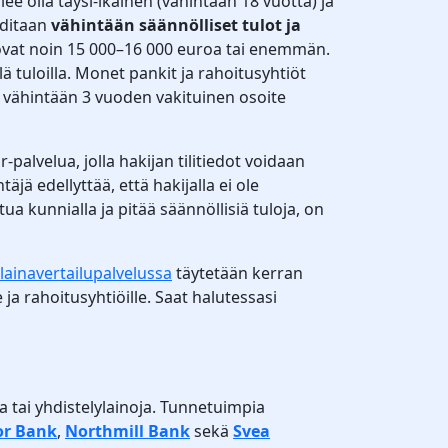
e olla täysi-ikäinen (vähintään 18 vuotta) ja
aditaan
vähintään säännölliset tulot ja
t ovat noin 15 000–16 000 euroa tai enemmän.
lä tuloilla. Monet pankit ja rahoitusyhtiöt
 vähintään 3 vuoden vakituinen osoite
alvelua, jolla hakijan tilitiedot voidaan
ä edellyttää, että hakijalla ei ole
ua kunnialla ja pitää säännöllisiä tuloja, on
lainavertailupalvelussa
täytetään kerran
 ja rahoitusyhtiöille. Saat halutessasi
a tai yhdistelylainoja. Tunnetuimpia
or Bank
,
Northmill Bank
sekä
Svea