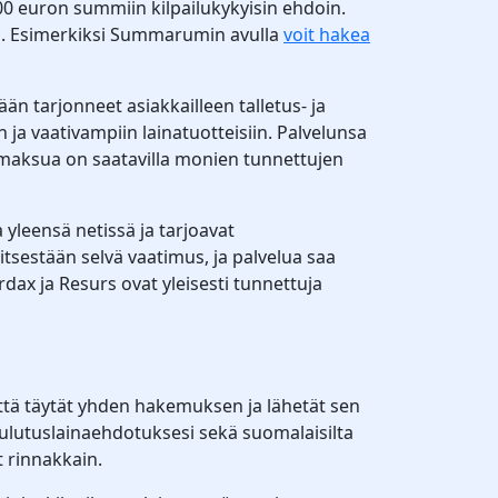
00 euron summiin kilpailukykyisin ehdoin.
elua. Esimerkiksi Summarumin avulla
voit hakea
ään tarjonneet asiakkailleen talletus- ja
ja vaativampiin lainatuotteisiin. Palvelunsa
amaksua on saatavilla monien tunnettujen
yleensä netissä ja tarjoavat
tsestään selvä vaatimus, ja palvelua saa
dax ja Resurs ovat yleisesti tunnettuja
, että täytät yhden hakemuksen ja lähetät sen
kulutuslainaehdotuksesi sekä suomalaisilta
t rinnakkain.