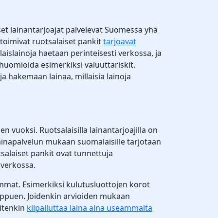
et lainantarjoajat palvelevat Suomessa yhä
toimivat ruotsalaiset pankit
tarjoavat
aislainoja haetaan perinteisesti verkossa, ja
huomioida esimerkiksi valuuttariskit.
a hakemaan lainaa, millaisia lainoja
vuoksi. Ruotsalaisilla lainantarjoajilla on
lainapalvelun mukaan suomalaisille tarjotaan
tsalaiset pankit ovat tunnettuja
 verkossa.
emmat. Esimerkiksi kulutusluottojen korot
riippuen. Joidenkin arvioiden mukaan
uitenkin
kilpailuttaa laina aina useammalta