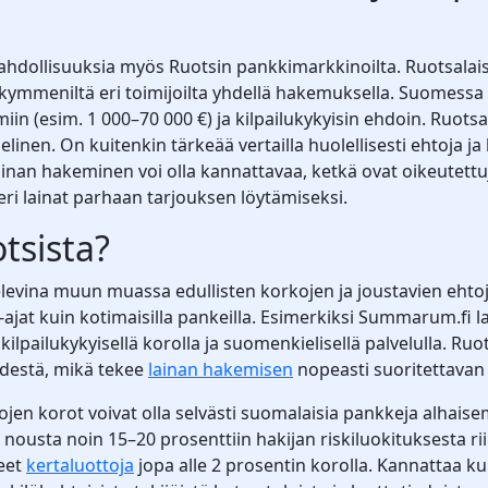
ahdollisuuksia myös Ruotsin pankkimarkkinoilta. Ruotsalais
 kymmeniltä eri toimijoilta yhdellä hakemuksella. Suomessa 
n (esim. 1 000–70 000 €) ja kilpailukykyisin ehdoin. Ruotsal
nen. On kuitenkin tärkeää vertailla huolellisesti ehtoja ja 
inan hakeminen voi olla kannattavaa, ketkä ovat oikeutettuj
 eri lainat parhaan tarjouksen löytämiseksi.
tsista?
vina muun muassa edullisten korkojen ja joustavien ehtojen 
-ajat kuin kotimaisilla pankeilla. Esimerkiksi Summarum.fi 
kilpailukykyisellä korolla ja suomenkielisellä palvelulla. Ruo
ydestä, mikä tekee
lainan hakemisen
nopeasti suoritettavan
ojen korot voivat olla selvästi suomalaisia pankkeja alhais
a nousta noin 15–20 prosenttiin hakijan riskiluokituksesta 
neet
kertaluottoja
jopa alle 2 prosentin korolla. Kannattaa k