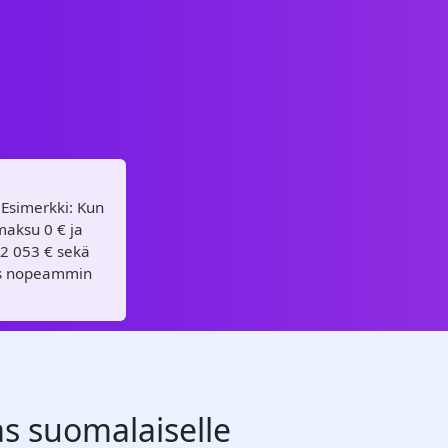
 Esimerkki: Kun
maksu 0 € ja
22 053 € sekä
yös nopeammin
pas suomalaiselle