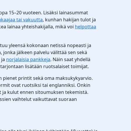
a jopa 15–20 vuoteen. Lisäksi lainasummat
akaajaa tai vakuutta
, kunhan hakijan tulot ja
ea lainaa yhteishakijalla, mikä voi
helpottaa
ituu yleensä kokonaan netissä nopeasti ja
onka jälkeen palvelu välittää sen sekä
ja
norjalaisia pankkeja
. Näin saat yhdellä
rjontaan lisätään ruotsalaiset toimijat.
en pienet printit sekä oma maksukykyarvio.
ermit ovat ruotsiksi tai englanniksi. Onkin
et ja kulut ennen sitoumuksen tekemistä.
ssien vaihtelut vaikuttavat suoraan