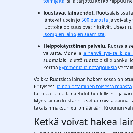
toimijalta
, sillä tarjottu korko riippuu h
Joustavat lainaehdot.
Ruotsalaisissa la
lähtevät usein jo
500 eurosta
ja voivat 
luottokelpoisuus ovat riittävät. Useat r
isompien lainojen saamista
.
Helppokäyttöinen palvelu.
Ruotsalaise
vaivatta. Monella
lainanvälitys- tai kilpa
suomalaisille että ruotsalaisille pankeil
kertaa
kymmeniä lainatarjouksia
vertail
Vaikka Ruotsista lainan hakemisessa on etun
Erityisesti
lainan ottaminen toisesta maasta
tärkeää lukea lainaehdot huolellisesti ja v
Myös lainan kustannukset euroissa kannattaa
takaisinmaksun euromäärään. Kruunun vahvi
Ketkä voivat hakea lai