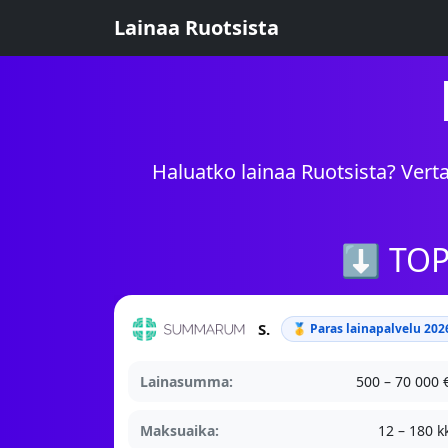
Lainaa Ruotsista
Haluatko lainaa Ruotsista? Vertaa
⬇ TOP-
Summarum
🥇 Paras lainapalvelu 202
Lainasumma:
500 – 70 000 
Maksuaika:
12 – 180 k