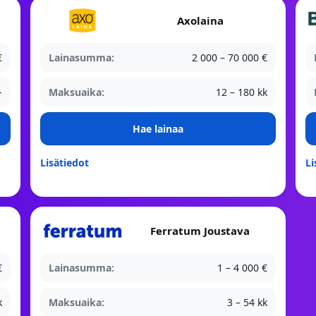
Axolaina
€
Lainasumma:
2 000 – 70 000 €
-
Maksuaika:
12 – 180 kk
Hae lainaa
Lisätiedot
Li
Ferratum Joustava
€
Lainasumma:
1 – 4 000 €
k
Maksuaika:
3 – 54 kk