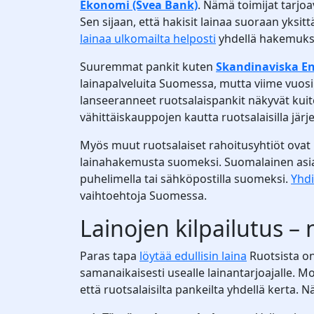
Ekonomi (Svea Bank)
. Nämä toimijat tarjo
Sen sijaan, että hakisit lainaa suoraan yksi
lainaa ulkomailta helposti
yhdellä hakemukse
Suuremmat pankit kuten
Skandinaviska En
lainapalveluita Suomessa, mutta viime vuosin
lanseeranneet ruotsalaispankit näkyvät kui
vähittäiskauppojen kautta ruotsalaisilla järjes
Myös muut ruotsalaiset rahoitusyhtiöt ovat 
lainahakemusta suomeksi. Suomalainen asiaka
puhelimella tai sähköpostilla suomeksi.
Yhdi
vaihtoehtoja Suomessa.
Lainojen kilpailutus –
Paras tapa
löytää edullisin laina
Ruotsista o
samanaikaisesti usealle lainantarjoajalle. 
että ruotsalaisilta pankeilta yhdellä kerta. 