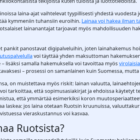
enkilökohtaisista tekijöistä kuten tuloista ja luottotiedoista.
inoissa laina-ajat vaihtelevat tyypillisesti yhdestä vuodest
yltää kymmeniin tuhansiin euroihin.
Lainaa voi hakea ilman t
uotsalaiset lainanantajat tarjoavat myös mahdollisuuden hak
t pankit panostavat digipalveluihin, joten lainahakemus ho
ilutuspalvelulla
voi täyttää yhden maksuttoman hakemuksen, j
le – lisäksi samalla hakemuksella voi tavoittaa myös
virolaisia
tavaksesi – prosessi on samanlainen kuin Suomessa, mutta ta
sa, on muistettava myös riskit: lainan valuutta, lainaehtoj
voi tarkoittaa, että sopimusasiakirjat ja ehdoissa käytetyt t
armistua, että ymmärtää esimerkiksi koron muutosperiaatte
 laskea: jos laina otetaan Ruotsin kruunuissa, valuuttakur
stuessa vieraskustannus voi kasvaa.
naa Ruotsista?