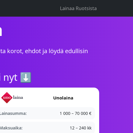
Lainaa Ruotsista
a
ta korot, ehdot ja löydä edullisin
i nyt ⬇
Unolaina
Lainasumma:
1 000 – 70 000 €
Maksuaika:
12 – 240 kk