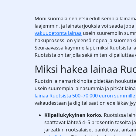
Moni suomalainen etsii edullisempia lainam
laajemmin, ja lainatarjouksia voi saada jopa
vakuudetonta lainaa
usein suurempiin summii
hakuprosessi on yleensä nopea ja suomenkieli
Seuraavassa käymme läpi, miksi Ruotsista la
Ruotsista on tarjolla sekä miten kilpailuttaa
Miksi hakea lainaa Ruo
Ruotsin lainamarkkinoita pidetään houkuttele
usein suurempia lainasummia ja pitkät laina
lainaa Ruotsista 500–70 000 euron summille
vakaudestaan ja digitalisaation edelläkävijy
Kilpailukykyinen korko.
Ruotsissa lain
saattavat lähteä 4–5 prosentin tasolta j
järeätkin ruotsalaiset pankit ovat anta