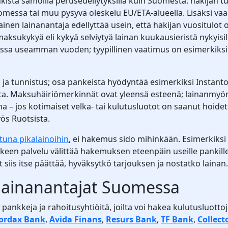
ista samoilla perusedellytyksillä kuin Suomesta: hakijan tule
uomessa tai muu pysyvä oleskelu EU/ETA-alueella. Lisäksi va
ainen lainanantaja edellyttää usein, että hakijan vuositulo
maksukykyä eli kykyä selviytyä lainan kuukausieristä nykyisil
messa useamman vuoden; tyypillinen vaatimus on esimerkiksi
ja tunnistus; osa pankeista hyödyntää esimerkiksi Instantor-p
a. Maksuhäiriömerkinnät ovat yleensä esteenä; lainanmyöntäj
a – jos kotimaiset velka- tai kulutusluotot on saanut hoidett
ös Ruotsista.
tuna pikalainoihin
, ei hakemus sido mihinkään. Esimerkiksi
älkeen palvelu välittää hakemuksen eteenpäin useille pankille
t siis itse päättää, hyväksytkö tarjouksen ja nostatko lainan.
a lainanantajat Suomessa
pankkeja ja rahoitusyhtiöitä, joilta voi hakea kulutusluottoj
ordax Bank
,
Avida Finans
,
Resurs Bank
,
TF Bank
,
Collect