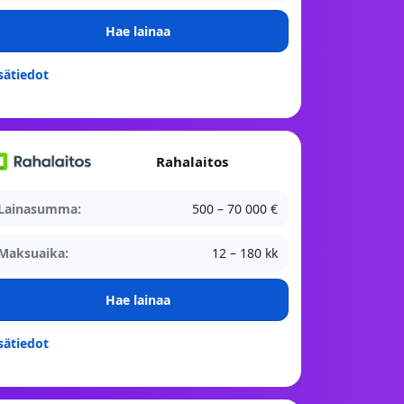
Hae lainaa
sätiedot
Rahalaitos
Lainasumma:
500 – 70 000 €
Maksuaika:
12 – 180 kk
Hae lainaa
sätiedot