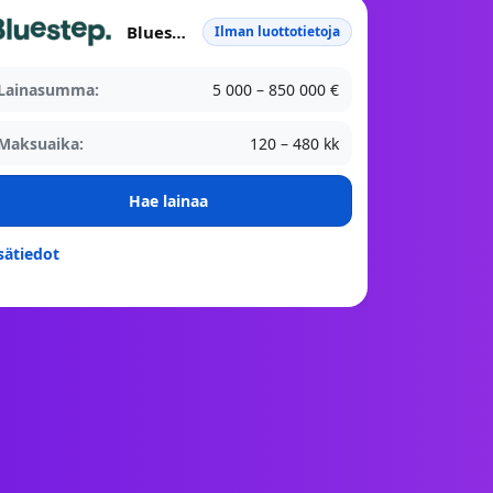
Bluestep Bank
Ilman luottotietoja
Lainasumma:
5 000 – 850 000 €
Maksuaika:
120 – 480 kk
Hae lainaa
sätiedot