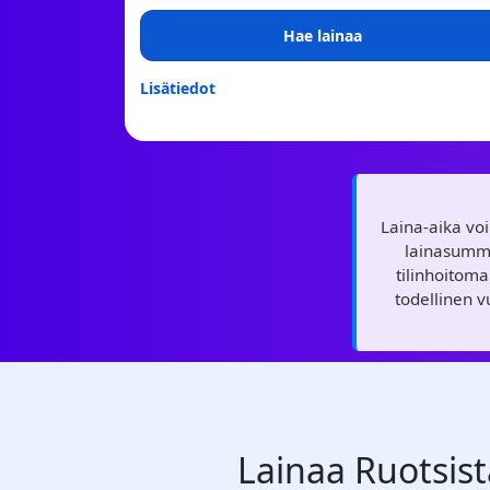
Hae lainaa
Lisätiedot
Laina-aika vo
lainasumma
tilinhoitom
todellinen 
Lainaa Ruotsista