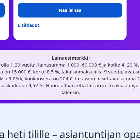
Hae lainaa
Lisätiedot
Lainaesimerkki:
i olla 1-20 vuotta, lainasumma 1 000–60 000 € ja korko 4–20 %.
 on 15 000 €, korko 8,5 %, takaisinmaksuaika 9 vuotta, avaus
aksu 5 €/kk, kuukausierä on 204 €, takaisinmaksettava summa 
vuosikorko on 9,52 %. Huomioithan, että lainan voi maksaa m
takaisin.
 heti tilille – asiantuntijan o